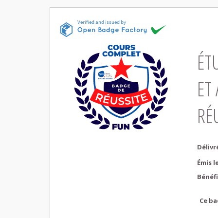
ÉT
ET
RÉ
Délivr
Émis l
Bénéfi
Ce ba