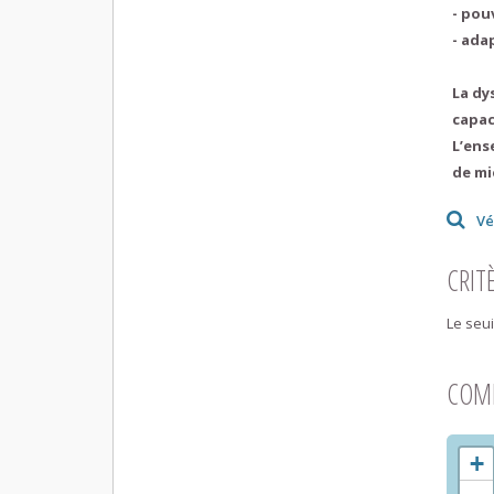
- pou
- ada
La dy
capac
L’ens
de mi
Vé
CRIT
Le seui
COM
+