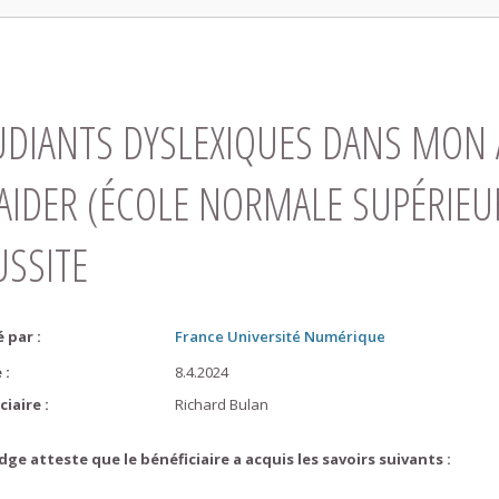
UDIANTS DYSLEXIQUES DANS MON
 AIDER (ÉCOLE NORMALE SUPÉRIEU
USSITE
é par
:
France Université Numérique
e
:
8.4.2024
ciaire
:
Richard
Bulan
dge atteste que le bénéficiaire a acquis les savoirs suivants :