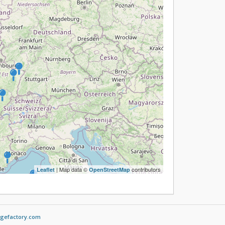
| Map data ©
contributors
Leaflet
OpenStreetMap
gefactory.com