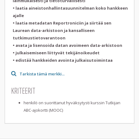
lainmukaisesti ja tietoturvallisesti
• laatia aineistonhallintasuunnitelman koko hankkeen
ajalle
• laatia metadatan Reportroniciin ja siirtää sen
Laurean data-arkistoon ja kansalliseen
tutkimustietovarantoon
• avata ja lisensoida datan avoimeen data-arkistoon
• julkaisemiseen liittyvät tekijänoikeudet
Tarkista tämä merkki...
KRITEERIT
henkilö on suorittanut hyväksytysti kurssin Tutkijan
ABC-ajokortti (MOOC)