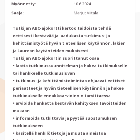
Myönnetty
:
10.6.2024
Saaja
:
Marjut
Viitala
Tutkijan ABC-ajokortti kertoo taidoista tehdä
eettisesti kestävää ja laadukasta tutkimus- ja
kehittämistyötä hyvän tieteellisen käytännön, lakien
ja Laurean käytänteiden mukaisesti.
Tutkijan ABC-ajokortin suorittanut osaa
• laatia tutkimussuunnitelman ja hakea tutkimukselle
tai hankkeelle tutkimusluvan
• tutkimus- ja kehittämistoimintaa ohjaavat eettiset
periaatteet ja hyvän tieteellisen käytännön ja hakee
tutkimukselle ennakkoarvioinnin tarvittaessa
• arvioida hanketta kestävän kehityksen tavoitteiden
mukaan
• informoida tutkittavia ja pyytää suostumuksen
tutkimukseen
• käsitellä henkilötietoja ja muuta aineistoa